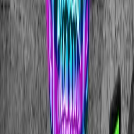
10. Slot Online 5 Lions Bonanza
Slot Online 5 Lions Bonanza adalah salah satu
permainan slot yang populer di kalangan penggemar judi
online. Dikembangkan oleh provider ternama, game ini
menawarkan tema oriental dengan simbol-simbol seperti
singa emas, koin keberuntungan, dan nuansa tradisional
Tiongkok yang menarik
11. Slot Online Santa's Great Gifts
Slot Online Santa's Great Gifts adalah permainan slot
bertema Natal yang menawarkan pengalaman bermain
yang menyenangkan dan penuh hadiah. Dengan grafis
yang cerah dan simbol-simbol khas Natal seperti hadiah,
pohon cemara, dan Santa Claus, permainan ini cocok
dimainkan selama musim liburan