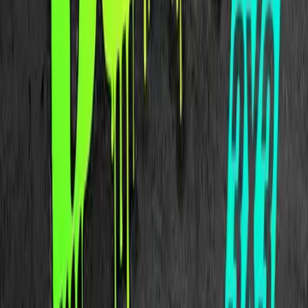
10. Togel Online Xiamen Lottery
Togel Online Xiamen Lottery adalah salah satu bentuk
perjudian daring yang menawarkan permainan togel
dengan sistem lotere yang berasal dari Xiamen,
Tiongkok. Permainan ini memungkinkan pemain untuk
memasang taruhan pada berbagai angka dengan
harapan memenangkan hadiah uang tunai
11. Togel Online Mancity 4D
Togel Online Mancity 4D adalah salah satu jenis
permainan judi togel digital yang mengacu pada pasaran
Manchester City (Mancity) dengan sistem 4 digit. Pemain
harus menebak angka keluaran 4D (0000-9999) yang
diundi berdasarkan hasil tertentu
12. Togel Online Arkansas Evening