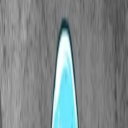
kemudahan transaksinya, termasuk deposit minimal
yang terjangkau, yaitu Rp5.000 via DANA. Hal ini
membuatnya banyak diminati oleh pemain pemula
maupun berpengalaman
Salah satu alasan utama pemain memilih Ongtoto adalah
karena reputasinya sebagai situs slot gacor hari ini.
Artinya, banyak pemain yang melaporkan
tingkat
kemenangan yang tinggi
pada beberapa jenis permainan
slot tertentu. Ongtoto bekerja sama dengan berbagai
provider ternama seperti Pragmatic Play, PG Soft, dan
Habanero, yang menyediakan RTP (Return to Player)
tinggi, sehingga peluang menang lebih besar. Pemain
juga bisa memantau update slot gacor harian melalui
informasi yang disediakan oleh situs
Ongtoto memberikan kemudahan bertransaksi dengan
menyediakan metode pembayaran via DANA, salah satu
dompet digital paling populer di Indonesia. Dengan