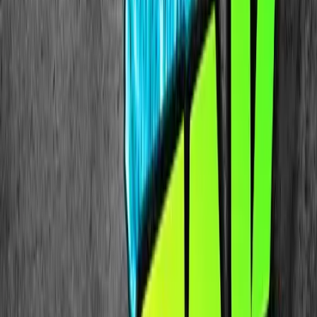
Slot Online Wild Bounty Showdown adalah permainan
slot bertema koboi yang menawarkan pengalaman
bermain seru dengan grafis yang menarik dan fitur
bonus menguntungkan. Dalam game ini, pemain akan
menemukan simbol-simbol
15. Slot Online Gates of Olympus Xmas 1000
Slot Online Gates of Olympus Xmas 1000 adalah varian
spesial dari permainan slot populer Gates of Olympus
yang mengusung tema Natal dengan fitur dan
pembayaran hingga 1000x taruhan. Dikembangkan oleh
Pragmatic Play
Panduan Lengkap Untuk Pemula
Yang Ingin Menang
Sebelum memulai, pemula harus memahami dasar-dasar