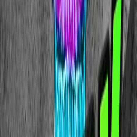
12. Slot Online The Dog House
Slot Online The Dog House adalah permainan slot yang
populer dikembangkan oleh Pragmatic Play,
menawarkan tema yang menggemaskan dengan latar
belakang rumah anjing yang penuh warna. Game ini
menampilkan 5 gulungan dan 20 paylines, dilengkapi
dengan fitur-fitur menarik seperti Wild Multipliers
13. Slot Online Great Rhino Megaways
Slot Online Great Rhino Megaways adalah permainan
slot yang menawarkan pengalaman bermain seru
dengan fitur Megaways yang inovatif, di mana setiap
putaran dapat menghasilkan hingga 200.704 cara untuk
menang. Dikembangkan oleh Pragmatic Play
14. Slot Online Wild Bounty Showdown