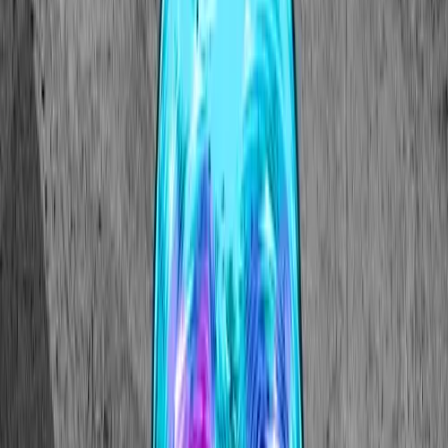
dengan modal kecil, Ongtoto bisa menjadi pilihan tepat.
Dengan deposit Rp5.000 via DANA, pemain bisa
mengakses berbagai game
slot gacor
yang sering
memberikan jackpot. Namun, tetap perlu diingat untuk
bermain secara bertanggung jawab dan tidak terlalu
terbawa emosi. Pantau terus update slot gacor hari ini
dan manfaatkan bonus promosi yang ditawarkan agar
peluang menang semakin besar. Selamat bermain dan
semoga sukses
Game Pragmatic Play Paling Seru &
Gacor 2026
Pragmatic Play terus menjadi salah satu penyedia game
slot online terpopuler di tahun 2026, dengan beragam
judul yang menawarkan keseruan dan potensi
kemenangan besar (gacor). Beberapa game terbaik
mereka seperti Gates of Olympus, Sweet Bonanza, dan
Starlight Princess masih menjadi favorit pemain karena
fitur bonus menguntungkan