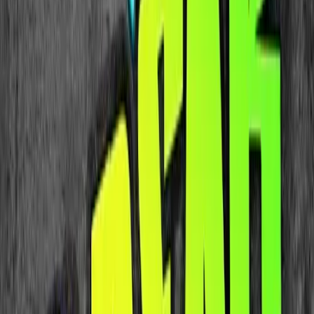
judi online, termasuk jenis permainan yang tersedia
seperti poker, slot, taruhan olahraga, atau casino live.
Setiap permainan memiliki aturan, strategi, dan tingkat
kesulitan yang berbeda. Penting juga untuk memilih
platform judi online yang terpercaya dan berlisensi agar
terhindar dari penipuan. Dengan pemahaman dasar
yang kuat, pemain dapat lebih siap menghadapi
tantangan dan peluang dalam judi online
Salah satu kunci kesuksesan dalam Slot Thailand adalah
manajemen keuangan yang baik. Pemula harus
menetapkan batas modal harian atau mingguan dan
disiplin dalam mematuhinya. Hindari tergoda untuk
mengejar kerugian (chasing losses) karena hal itu bisa
berujung pada kebangkrutan. Selain itu, alokasikan dana
dengan proporsional untuk berbagai permainan agar
risiko kerugian dapat diminimalisir. Dengan mengelola
uang secara cerdas, pemain bisa bertahan lebih lama
dan meningkatkan peluang menang