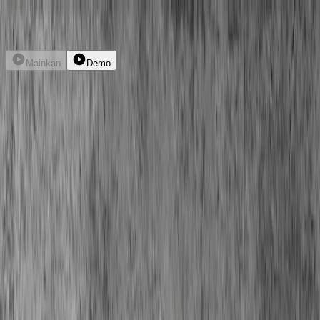
Daftar
Masuk
Mainkan
Demo
Break Bones
hacksaw
kembali
ONGTOTO Situs Slot
Thailand Gampang Menang
Dan Maxwin 2026
Ongtoto
adalah salah satu situs judi online yang saat ini
sedang populer karena dianggap sebagai platform
"gacor" (memberikan kemenangan mudah) oleh para
pemain. Situs ini menawarkan berbagai jenis permainan
slot online yang menarik dengan tampilan modern dan
fitur lengkap. Selain itu, Ongtoto juga dikenal karena