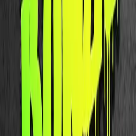
angka (dari 0000 hingga 9999) yang akan keluar dalam
undian, dengan hadiah besar jika berhasil menebak
secara tepat
6. Togel Online Ankarapools
Togel Online Ankarapools adalah salah satu platform
perjudian daring yang menawarkan permainan togel
dengan berbagai pasaran, termasuk pasaran dari
Ankarapools. Platform ini memungkinkan pemain untuk
memasang taruhan secara praktis dan cepat melalui
internet
7. Togel Online Seoul Lottery
Togel Online Seoul Lottery adalah salah satu bentuk
permainan judi angka yang populer dan banyak diminati
oleh para pemain togel di Indonesia. Permainan ini
mengacu pada hasil undian dari Seoul, Korea Selatan,