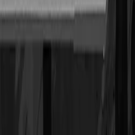
10. Togel Online Xiamen Lottery
Togel Online Xiamen Lottery adalah salah satu bentuk
perjudian daring yang menawarkan permainan togel
dengan sistem lotere yang berasal dari Xiamen,
Tiongkok. Permainan ini memungkinkan pemain untuk
memasang taruhan pada berbagai angka dengan
harapan memenangkan hadiah uang tunai
11. Togel Online Mancity 4D
Togel Online Mancity 4D adalah salah satu jenis
permainan judi togel digital yang mengacu pada pasaran
Manchester City (Mancity) dengan sistem 4 digit. Pemain
harus menebak angka keluaran 4D (0000-9999) yang
diundi berdasarkan hasil tertentu
12. Togel Online Arkansas Evening