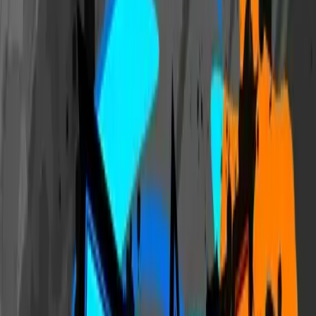
Slot Online Sugar Rush 1000 adalah permainan slot
yang menarik dengan tema manis dan penuh warna,
menawarkan pengalaman bermain yang seru dan
menghibur. Dikembangkan oleh Pragmatic Play, game ini
menampilkan desain grafis yang cerah dengan simbol-
simbol seperti permen, lolipop, dan karakter kartun
yang menggemaskan
4. Slot Online Sweet Bonanza
Sweet Bonanza adalah salah satu permainan slot online
populer yang dikembangkan oleh Pragmatic Play. Game
ini menawarkan tema buah-buahan yang cerah dan
manis dengan mekanisme cluster pays, di mana pemain
bisa mendapatkan kemenangan dengan mengumpulkan
grup simbol yang sama
5. Slot Online Starlight Princess