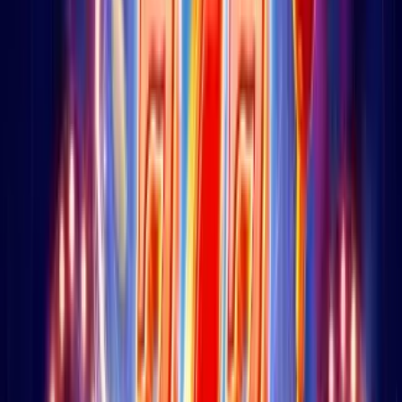
Gatot Kaca. Dikembangkan oleh provider ternama, game
ini menawarkan grafis yang memukau, fitur bonus
menarik, serta RTP (Return to Player) yang kompetitif,
membuatnya popular
8. Slot Online Wild West Gold
Slot online Wild West Gold adalah permainan judi digital
yang mengusung tema koboi dan kehidupan liar di
Amerika Barat. Dikembangkan oleh Pragmatic Play, slot
ini menawarkan 5 gulungan dengan 40 garis
pembayaran, dilengkapi fitur-fitur menarik
9. Slot Online Wild Bandito
Slot Online Wild Bandito adalah permainan slot yang
menawarkan pengalaman bermain seru dengan tema
koboi dan petualangan di Wild West. Dikembangkan oleh
provider ternama, slot ini menampilkan grafis yang
menarik, fitur bonus yang menggiurkan