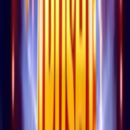
judi online, termasuk jenis permainan yang tersedia
seperti poker, slot, taruhan olahraga, atau casino live.
Setiap permainan memiliki aturan, strategi, dan tingkat
kesulitan yang berbeda. Penting juga untuk memilih
platform judi online yang terpercaya dan berlisensi agar
terhindar dari penipuan. Dengan pemahaman dasar
yang kuat, pemain dapat lebih siap menghadapi
tantangan dan peluang dalam judi online
Salah satu kunci kesuksesan dalam Slot Thailand adalah
manajemen keuangan yang baik. Pemula harus
menetapkan batas modal harian atau mingguan dan
disiplin dalam mematuhinya. Hindari tergoda untuk
mengejar kerugian (chasing losses) karena hal itu bisa
berujung pada kebangkrutan. Selain itu, alokasikan dana
dengan proporsional untuk berbagai permainan agar
risiko kerugian dapat diminimalisir. Dengan mengelola
uang secara cerdas, pemain bisa bertahan lebih lama
dan meningkatkan peluang menang