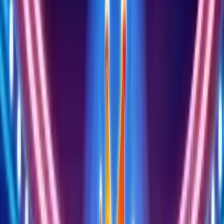
kemudahan transaksinya, termasuk deposit minimal
yang terjangkau, yaitu Rp5.000 via DANA. Hal ini
membuatnya banyak diminati oleh pemain pemula
maupun berpengalaman
Salah satu alasan utama pemain memilih Ongtoto adalah
karena reputasinya sebagai situs slot gacor hari ini.
Artinya, banyak pemain yang melaporkan
tingkat
kemenangan yang tinggi
pada beberapa jenis permainan
slot tertentu. Ongtoto bekerja sama dengan berbagai
provider ternama seperti Pragmatic Play, PG Soft, dan
Habanero, yang menyediakan RTP (Return to Player)
tinggi, sehingga peluang menang lebih besar. Pemain
juga bisa memantau update slot gacor harian melalui
informasi yang disediakan oleh situs
Ongtoto memberikan kemudahan bertransaksi dengan
menyediakan metode pembayaran via DANA, salah satu
dompet digital paling populer di Indonesia. Dengan