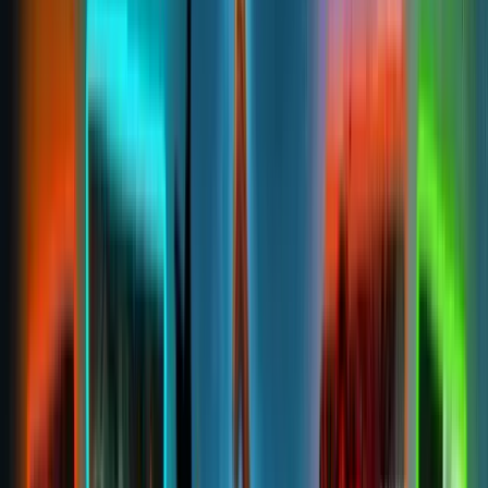
online
online
online
online
online
online