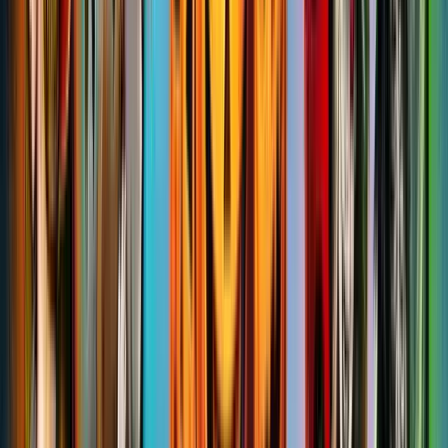
© 2025 Copyright
ONGTOTO
. All rights reserved.
ONGTOTO Situs Slot
Thailand Gampang Menang
Dan Maxwin 2026
Ongtoto
adalah salah satu situs judi online yang saat ini