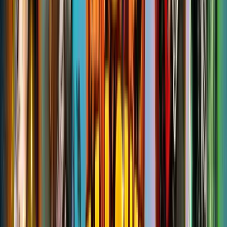
sedang populer karena dianggap sebagai platform
"gacor" (memberikan kemenangan mudah) oleh para
pemain. Situs ini menawarkan berbagai jenis permainan
slot online yang menarik dengan tampilan modern dan
fitur lengkap. Selain itu, Ongtoto juga dikenal karena
kemudahan transaksinya, termasuk deposit minimal
yang terjangkau, yaitu Rp5.000 via DANA. Hal ini
membuatnya banyak diminati oleh pemain pemula
maupun berpengalaman
Salah satu alasan utama pemain memilih Ongtoto adalah
karena reputasinya sebagai situs slot gacor hari ini.
Artinya, banyak pemain yang melaporkan
tingkat
kemenangan yang tinggi
pada beberapa jenis permainan
slot tertentu. Ongtoto bekerja sama dengan berbagai
provider ternama seperti Pragmatic Play, PG Soft, dan
Habanero, yang menyediakan RTP (Return to Player)
tinggi, sehingga peluang menang lebih besar. Pemain
juga bisa memantau update slot gacor harian melalui
informasi yang disediakan oleh situs