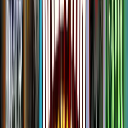
grup simbol yang sama
5. Slot Online Starlight Princess
Slot Online Starlight Princess adalah permainan slot
yang dikembangkan oleh Pragmatic Play, menawarkan
pengalaman bermain yang magis dengan tema putri dan
dunia fantasi. Game ini menampilkan grafis yang
memukau, fitur bonus yang menggiurkan
6. Slot Online Lucky Neko
Slot Online Lucky Neko adalah permainan mesin slot
digital yang menawarkan tema Jepang yang
menggemaskan dengan karakter kucing (neko) yang
dianggap membawa keberuntungan. Dikembangkan
oleh PG Soft, game ini menampilkan grafis yang cerah
dan animasi yang menarik