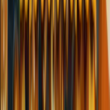
14. Togel Online Osaka Lottery
Togel Online Osaka Lottery adalah salah satu bentuk
permainan judi angka yang populer di kalangan
penggemar togel daring. Permainan ini menawarkan
berbagai pasaran, termasuk hasil undian dari Osaka,
Jepang, dengan sistem taruhan yang mudah diakses
melalui platform online
15. Togel Online Damacai
Togel Online Damacai adalah salah satu bentuk
perjudian daring yang populer di Indonesia, khususnya
bagi penggemar permainan angka. Damacai sendiri
merupakan salah satu pasaran togel yang banyak
diminati karena menyediakan berbagai jenis taruhan
dengan hadiah yang menggiurkan
Lihat Semua