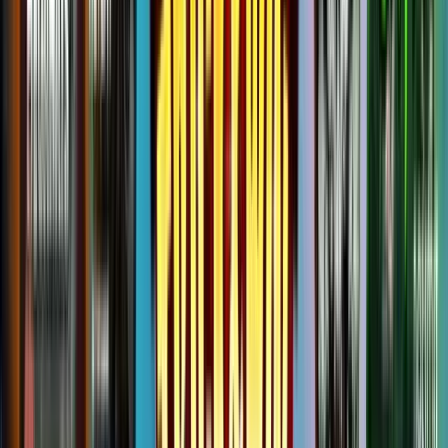
Slot Online Wild Bandito adalah permainan slot yang
menawarkan pengalaman bermain seru dengan tema
koboi dan petualangan di Wild West. Dikembangkan oleh
provider ternama, slot ini menampilkan grafis yang
menarik, fitur bonus yang menggiurkan
10. Slot Online 5 Lions Bonanza
Slot Online 5 Lions Bonanza adalah salah satu
permainan slot yang populer di kalangan penggemar judi
online. Dikembangkan oleh provider ternama, game ini
menawarkan tema oriental dengan simbol-simbol seperti
singa emas, koin keberuntungan, dan nuansa tradisional
Tiongkok yang menarik
11. Slot Online Santa's Great Gifts
Slot Online Santa's Great Gifts adalah permainan slot
bertema Natal yang menawarkan pengalaman bermain
yang menyenangkan dan penuh hadiah. Dengan grafis