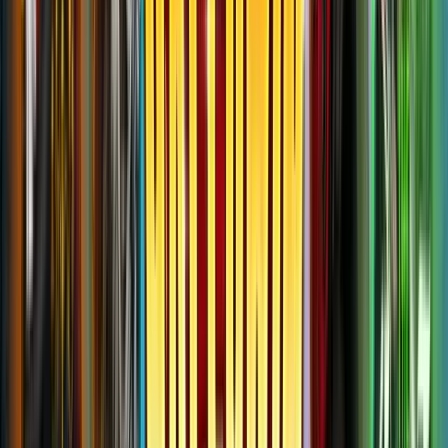
judul yang menawarkan keseruan dan potensi
kemenangan besar (gacor). Beberapa game terbaik
mereka seperti Gates of Olympus, Sweet Bonanza, dan
Starlight Princess masih menjadi favorit pemain karena
fitur bonus menguntungkan
1. Slot Online Mahjong Ways
Slot Online Mahjong Ways adalah permainan slot digital
yang terinspirasi dari permainan tradisional Mahjong,
menggabungkan unsur-unsur klasik dengan fitur
modern yang menarik. Game ini menawarkan grafis
yang memukau, mekanisme permainan yang inovatif
2. Slot Online Gates Of Olympus
Slot Online Gates of Olympus adalah permainan slot
yang dikembangkan oleh Pragmatic Play, terinspirasi
oleh mitologi Yunani kuno dengan dewa Zeus sebagai
simbol utama. Game ini menawarkan 6 reel dan