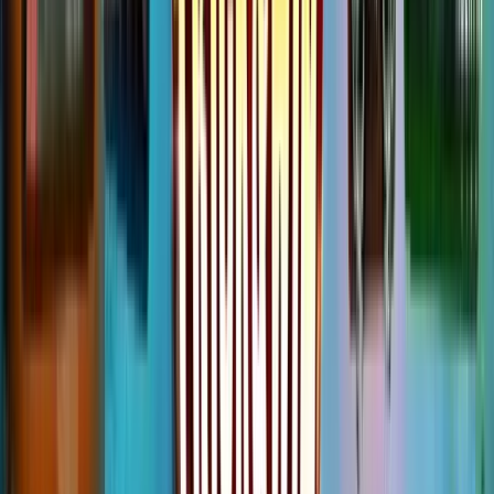
yang cerah dan simbol-simbol khas Natal seperti hadiah,
pohon cemara, dan Santa Claus, permainan ini cocok
dimainkan selama musim liburan
12. Slot Online The Dog House
Slot Online The Dog House adalah permainan slot yang
populer dikembangkan oleh Pragmatic Play,
menawarkan tema yang menggemaskan dengan latar
belakang rumah anjing yang penuh warna. Game ini
menampilkan 5 gulungan dan 20 paylines, dilengkapi
dengan fitur-fitur menarik seperti Wild Multipliers
13. Slot Online Great Rhino Megaways
Slot Online Great Rhino Megaways adalah permainan
slot yang menawarkan pengalaman bermain seru
dengan fitur Megaways yang inovatif, di mana setiap
putaran dapat menghasilkan hingga 200.704 cara untuk