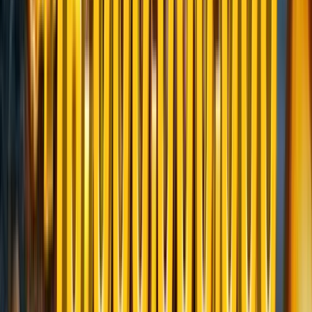
khususnya untuk hasil undian yang dilakukan pada siang
hari (midday). Permainan ini memungkinkan pemain
untuk memasang taruhan secara digital dengan memilih
angka-angka tertentu
10. Togel Online Xiamen Lottery
Togel Online Xiamen Lottery adalah salah satu bentuk
perjudian daring yang menawarkan permainan togel
dengan sistem lotere yang berasal dari Xiamen,
Tiongkok. Permainan ini memungkinkan pemain untuk
memasang taruhan pada berbagai angka dengan
harapan memenangkan hadiah uang tunai
11. Togel Online Mancity 4D
Togel Online Mancity 4D adalah salah satu jenis
permainan judi togel digital yang mengacu pada pasaran
Manchester City (Mancity) dengan sistem 4 digit. Pemain
harus menebak angka keluaran 4D (0000-9999) yang