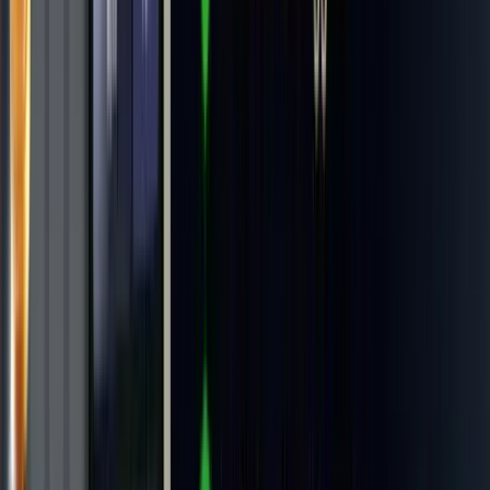
deposit awal, cashback, atau free chips untuk menarik
pemain. Pemula harus memanfaatkan promosi ini untuk
meningkatkan modal tanpa harus mengeluarkan banyak
uang. Namun, selalu baca syarat dan ketentuan (terms
and conditions) agar memahami persyaratan yang
berlaku, seperti wagering requirements. Dengan
memanfaatkan bonus secara optimal, peluang untuk
menang bisa lebih besar tanpa risiko finansial yang tinggi
Daftar 15 Pasaran Togel Terpopuler
Yang Wajib Dicoba
Daftar 15 Pasaran Togel Terpopuler Yang Wajib Dicoba
merupakan panduan bagi para penggemar togel online
yang ingin mencoba variasi pasaran terbaik di dunia.
Konten ini menyajikan informasi lengkap seputar 15
pasaran togel ternama