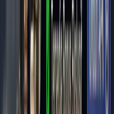
8. Togel Online Shanghai Pools
Togel Online Shanghai Pools adalah salah satu bentuk
perjudian daring yang populer di kalangan pemain togel,
khususnya yang menyukai pasaran Shanghai.
Permainan ini menawarkan berbagai jenis taruhan,
seperti 2D, 3D, dan 4D, di mana pemain menebak angka
yang akan keluar pada hasil undian
9. Togel Online Michigan Midday
Togel Online Michigan Midday merujuk pada permainan
lotere online yang populer di Michigan, Amerika Serikat,
khususnya untuk hasil undian yang dilakukan pada siang
hari (midday). Permainan ini memungkinkan pemain
untuk memasang taruhan secara digital dengan memilih
angka-angka tertentu