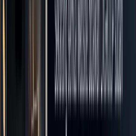
1. Slot Online Mahjong Ways
Slot Online Mahjong Ways adalah permainan slot digital
yang terinspirasi dari permainan tradisional Mahjong,
menggabungkan unsur-unsur klasik dengan fitur
modern yang menarik. Game ini menawarkan grafis
yang memukau, mekanisme permainan yang inovatif
2. Slot Online Gates Of Olympus
Slot Online Gates of Olympus adalah permainan slot
yang dikembangkan oleh Pragmatic Play, terinspirasi
oleh mitologi Yunani kuno dengan dewa Zeus sebagai
simbol utama. Game ini menawarkan 6 reel dan
menggunakan mekanisme
3. Slot Online Sugar Rush 1000