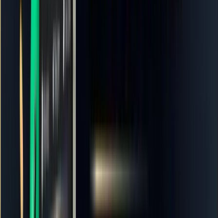
yang terjangkau, yaitu Rp5.000 via DANA. Hal ini
membuatnya banyak diminati oleh pemain pemula
maupun berpengalaman
Salah satu alasan utama pemain memilih Ongtoto adalah
karena reputasinya sebagai situs slot gacor hari ini.
Artinya, banyak pemain yang melaporkan
tingkat
kemenangan yang tinggi
pada beberapa jenis permainan
slot tertentu. Ongtoto bekerja sama dengan berbagai
provider ternama seperti Pragmatic Play, PG Soft, dan
Habanero, yang menyediakan RTP (Return to Player)
tinggi, sehingga peluang menang lebih besar. Pemain
juga bisa memantau update slot gacor harian melalui
informasi yang disediakan oleh situs
Ongtoto memberikan kemudahan bertransaksi dengan
menyediakan metode pembayaran via DANA, salah satu
dompet digital paling populer di Indonesia. Dengan
deposit minimal Rp5.000, pemain sudah bisa memulai