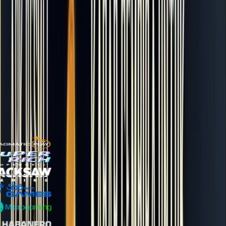
online
online
online
online