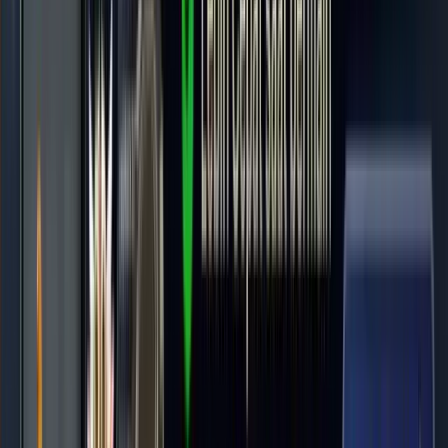
yang berbasis pada hasil undian dari Sydney Pools,
salah satu pasaran togel terkenal yang berasal dari
Sydney, Australia. Permainan ini populer di kalangan
pemain togel online
4. Togel Online Cambodia Lottery
Togel Online Cambodia Lottery adalah salah satu bentuk
perjudian daring yang populer di kalangan pemain togel,
terutama yang tertarik dengan pasaran internasional.
Permainan ini menawarkan berbagai jenis taruhan
berdasarkan hasil undian resmi dari Cambodia Lottery,
5. Togel Online Newyork 4D
Togel Online New York 4D adalah permainan judi angka
berbasis digital yang mengacu pada hasil undian dari
pasar togel New York. Pemain harus menebak 4 digit
angka (dari 0000 hingga 9999) yang akan keluar dalam