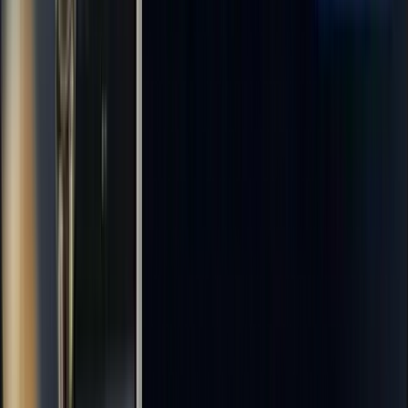
togel (toto gelap) yang dapat dimainkan secara daring
dengan mengikuti hasil undian Arkansas Evening, salah
satu jenis undian yang diadakan di negara bagian
Arkansas, Amerika Serikat
13. Togel Online Florida Evening
Togel Online Florida Evening merujuk pada permainan
togel yang dapat dimainkan secara daring dengan
mengikuti hasil undian dari Florida Evening, sebuah
pasaran togel yang populer di Amerika Serikat.
Permainan ini biasanya menawarkan berbagai jenis
taruhan
14. Togel Online Osaka Lottery
Togel Online Osaka Lottery adalah salah satu bentuk
permainan judi angka yang populer di kalangan
penggemar togel daring. Permainan ini menawarkan