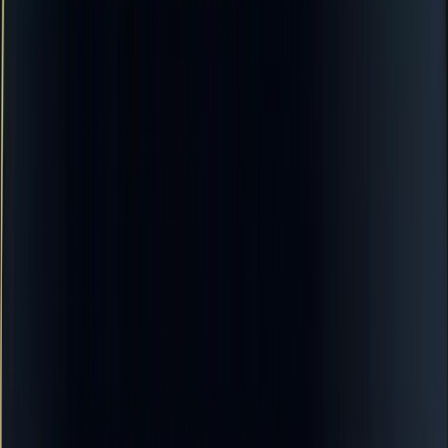
✅ Bonus menarik KHUSUS Pengguna APK!!
Unduh APK >>
KLIK DISINI
<<
metode pembayaran
online
online
online