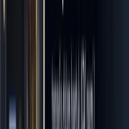
Slot Online Sugar Rush 1000 adalah permainan slot
yang menarik dengan tema manis dan penuh warna,
menawarkan pengalaman bermain yang seru dan
menghibur. Dikembangkan oleh Pragmatic Play, game ini
menampilkan desain grafis yang cerah dengan simbol-
simbol seperti permen, lolipop, dan karakter kartun
yang menggemaskan
4. Slot Online Sweet Bonanza
Sweet Bonanza adalah salah satu permainan slot online
populer yang dikembangkan oleh Pragmatic Play. Game
ini menawarkan tema buah-buahan yang cerah dan
manis dengan mekanisme cluster pays, di mana pemain
bisa mendapatkan kemenangan dengan mengumpulkan
grup simbol yang sama
5. Slot Online Starlight Princess
Slot Online Starlight Princess adalah permainan slot