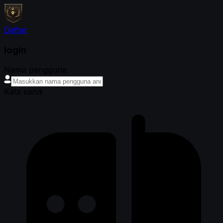
Daftar
login
Nama pengguna
Kata sandi