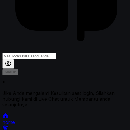
Masuk
*
Jika Anda mengalami Kesulitan saat login, Silahkan
hubungi kami di Live Chat untuk Membantu anda
selanjutnya
home