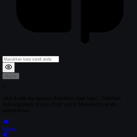
Masuk
*
Jika Anda mengalami Kesulitan saat login, Silahkan
hubungi kami di Live Chat untuk Membantu anda
selanjutnya
home