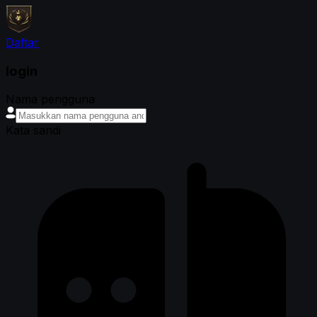
Daftar
login
Nama pengguna
Kata sandi