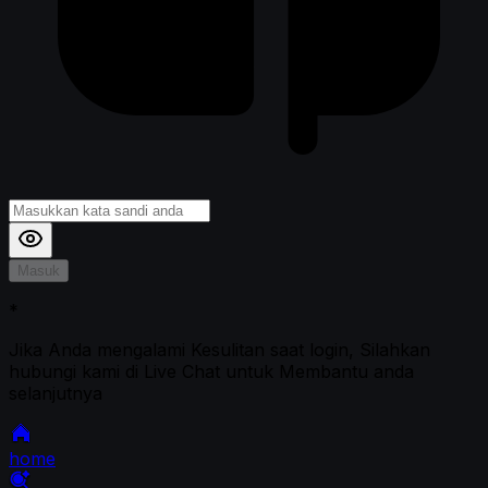
Masuk
*
Jika Anda mengalami Kesulitan saat login, Silahkan
hubungi kami di Live Chat untuk Membantu anda
selanjutnya
home