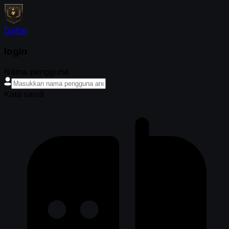
Daftar
login
Nama pengguna
Kata sandi