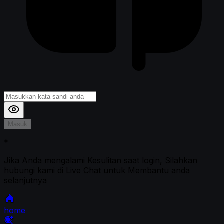
Masuk
*
Jika Anda mengalami Kesulitan saat login, Silahkan
hubungi kami di Live Chat untuk Membantu anda
selanjutnya
home