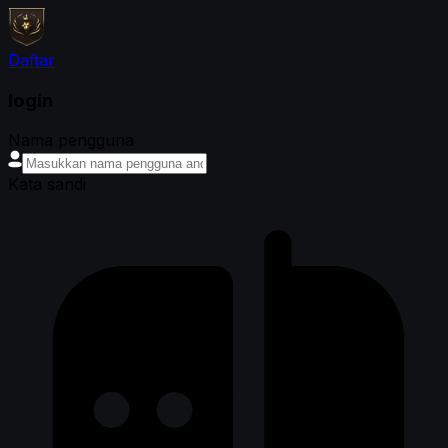
Daftar
login
Nama pengguna
Kata sandi