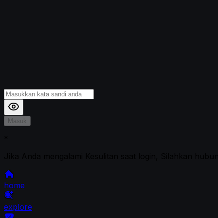
Masuk
*
Jika Anda mengalami Kesulitan saat login, Silahkan hubu
home
explore