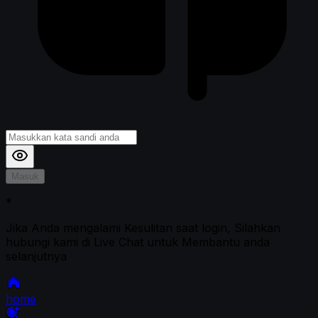
Masuk
*
Jika Anda mengalami Kesulitan saat login, Silahkan
hubungi kami di Live Chat untuk Membantu anda
selanjutnya
home