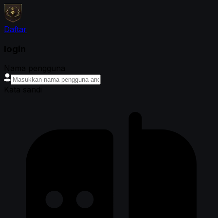
Daftar
login
Nama pengguna
Kata sandi