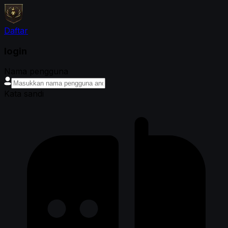
Daftar
login
Nama pengguna
Kata sandi