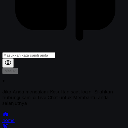
Masuk
*
Jika Anda mengalami Kesulitan saat login, Silahkan
hubungi kami di Live Chat untuk Membantu anda
selanjutnya
home