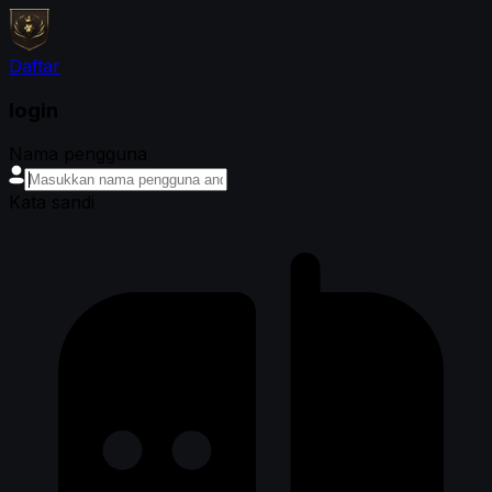
Daftar
login
Nama pengguna
Kata sandi