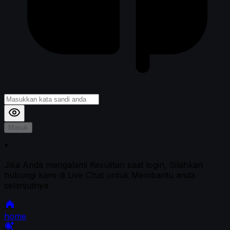
Masuk
*
Jika Anda mengalami Kesulitan saat login, Silahkan
hubungi kami di Live Chat untuk Membantu anda
selanjutnya
home