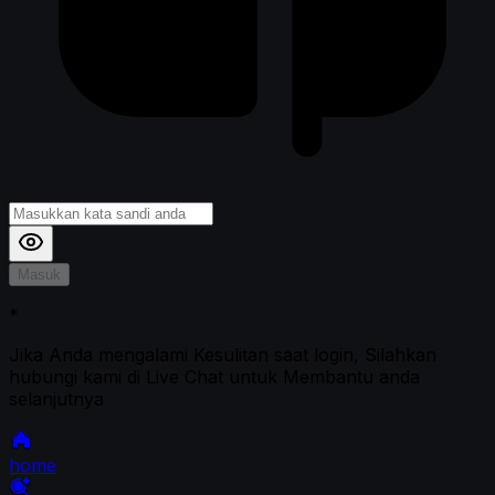
Masuk
*
Jika Anda mengalami Kesulitan saat login, Silahkan
hubungi kami di Live Chat untuk Membantu anda
selanjutnya
home