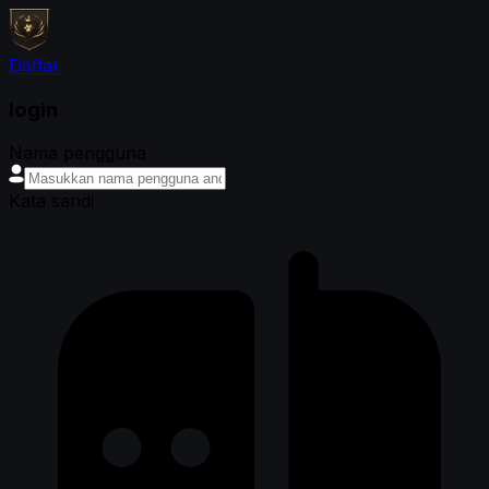
Daftar
login
Nama pengguna
Kata sandi