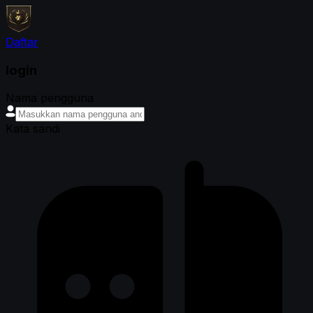
Daftar
login
Nama pengguna
Kata sandi