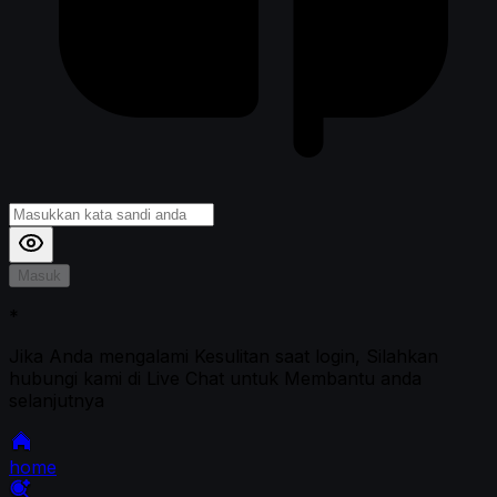
Masuk
*
Jika Anda mengalami Kesulitan saat login, Silahkan
hubungi kami di Live Chat untuk Membantu anda
selanjutnya
home