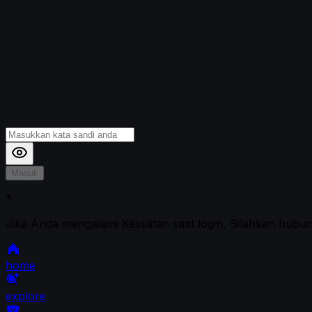
Masuk
*
Jika Anda mengalami Kesulitan saat login, Silahkan hubu
home
explore