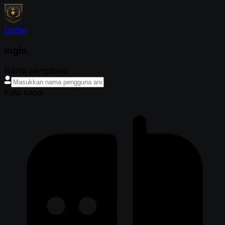
Daftar
login
Nama pengguna
Kata sandi