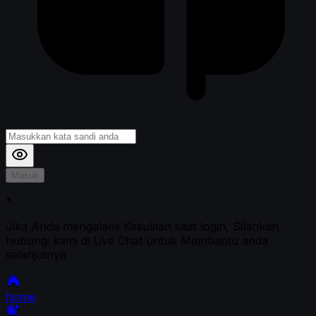
Masuk
*
Jika Anda mengalami Kesulitan saat login, Silahkan
hubungi kami di Live Chat untuk Membantu anda
selanjutnya
home