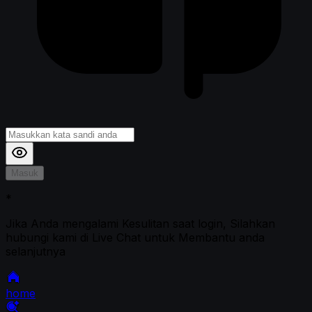
Masuk
*
Jika Anda mengalami Kesulitan saat login, Silahkan
hubungi kami di Live Chat untuk Membantu anda
selanjutnya
home