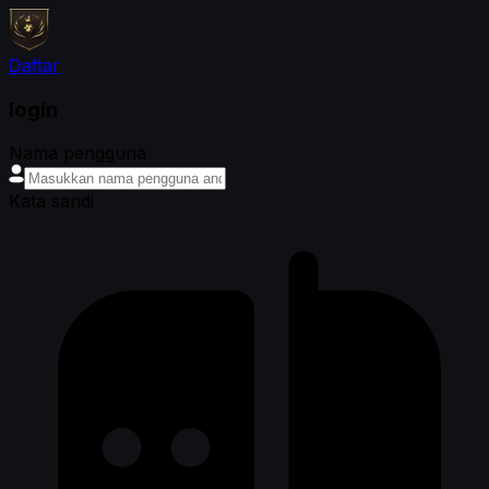
Daftar
login
Nama pengguna
Kata sandi