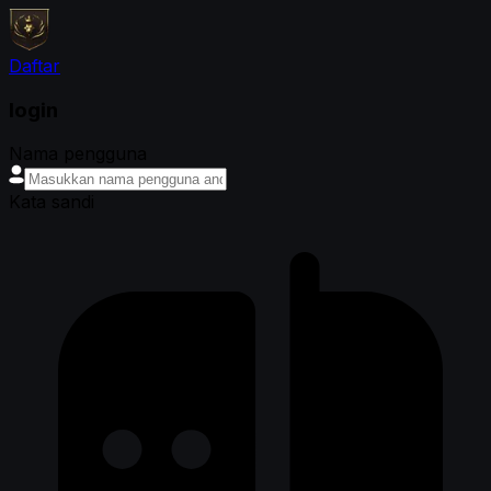
Daftar
login
Nama pengguna
Kata sandi