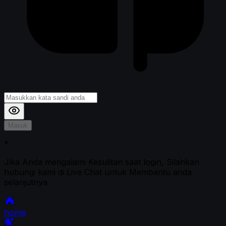
Masuk
*
Jika Anda mengalami Kesulitan saat login, Silahkan
hubungi kami di Live Chat untuk Membantu anda
selanjutnya
home