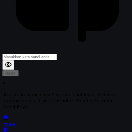
Masuk
*
Jika Anda mengalami Kesulitan saat login, Silahkan
hubungi kami di Live Chat untuk Membantu anda
selanjutnya
home