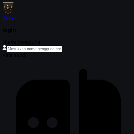
Daftar
login
Nama pengguna
Kata sandi