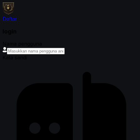
Daftar
login
Nama pengguna
Kata sandi