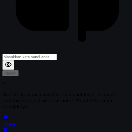
Masuk
*
Jika Anda mengalami Kesulitan saat login, Silahkan
hubungi kami di Live Chat untuk Membantu anda
selanjutnya
home