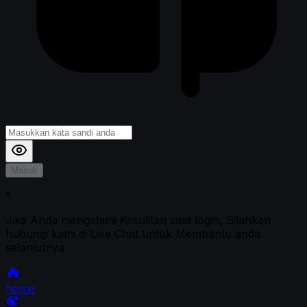
Masuk
*
Jika Anda mengalami Kesulitan saat login, Silahkan
hubungi kami di Live Chat untuk Membantu anda
selanjutnya
home