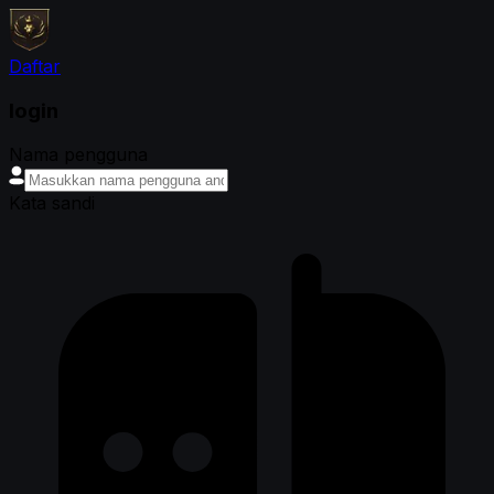
Daftar
login
Nama pengguna
Kata sandi