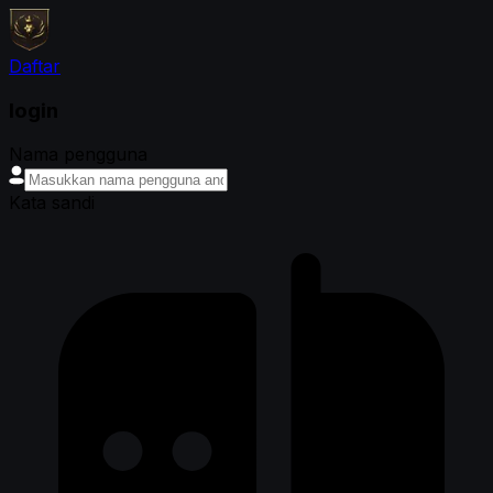
Daftar
login
Nama pengguna
Kata sandi