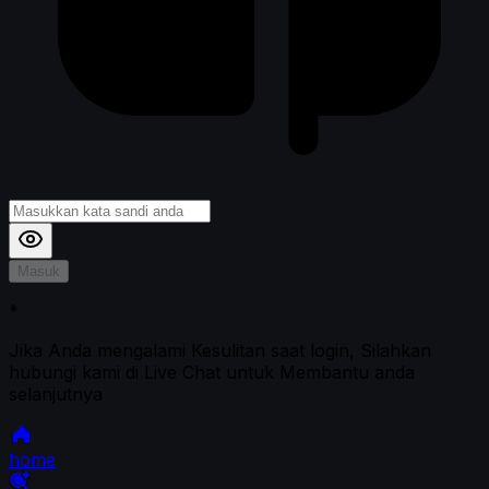
Masuk
*
Jika Anda mengalami Kesulitan saat login, Silahkan
hubungi kami di Live Chat untuk Membantu anda
selanjutnya
home