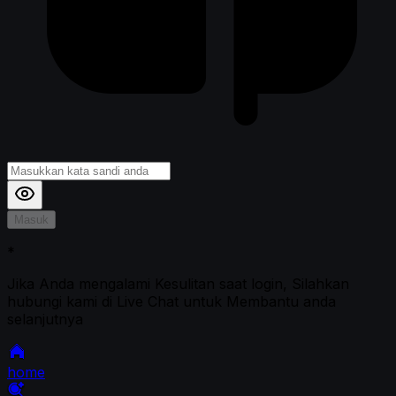
Masuk
*
Jika Anda mengalami Kesulitan saat login, Silahkan
hubungi kami di Live Chat untuk Membantu anda
selanjutnya
home