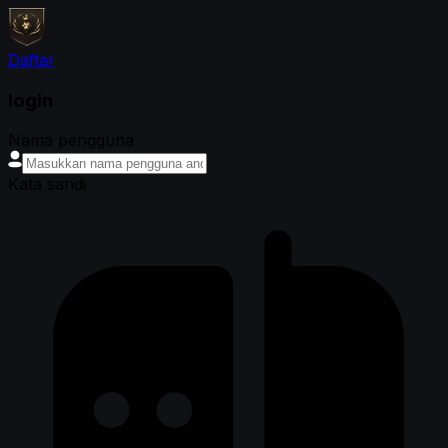
Daftar
login
Nama pengguna
Kata sandi