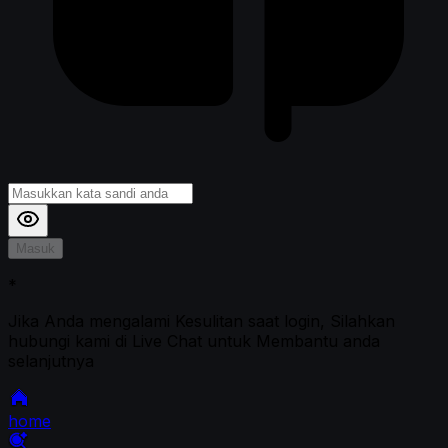
Masuk
*
Jika Anda mengalami Kesulitan saat login, Silahkan
hubungi kami di Live Chat untuk Membantu anda
selanjutnya
home