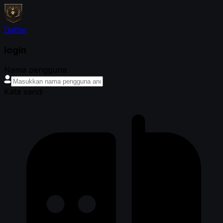
Daftar
login
Nama pengguna
Kata sandi