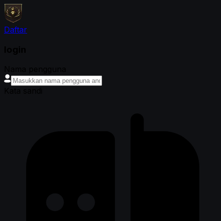
Daftar
login
Nama pengguna
Kata sandi