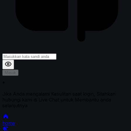
Masuk
*
Jika Anda mengalami Kesulitan saat login, Silahkan
hubungi kami di Live Chat untuk Membantu anda
selanjutnya
home