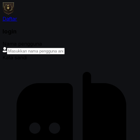
Daftar
login
Nama pengguna
Kata sandi