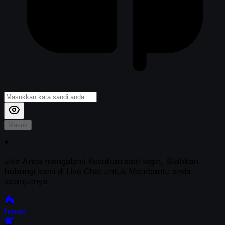
Masuk
*
Jika Anda mengalami Kesulitan saat login, Silahkan
hubungi kami di Live Chat untuk Membantu anda
selanjutnya
home