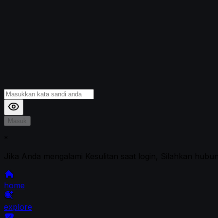
Masuk
*
Jika Anda mengalami Kesulitan saat login, Silahkan hubu
home
explore