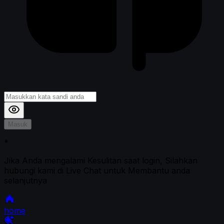
Masuk
*
Jika Anda mengalami Kesulitan saat login, Silahkan
hubungi kami di Live Chat untuk Membantu anda
selanjutnya
home