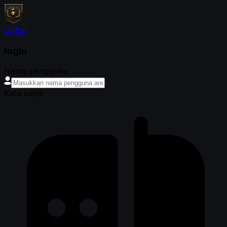
Daftar
login
Nama pengguna
Kata sandi